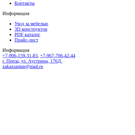
Контакты
Информация
Уход за мебелью
3D конструктор
PDF каталог
Прайс-лист
Информация
+7-906-159-31-83
,
+7-967-706-42-44
г. Пенза, ул. Аустрина, 176Д.
zakazsantan@mail.ru