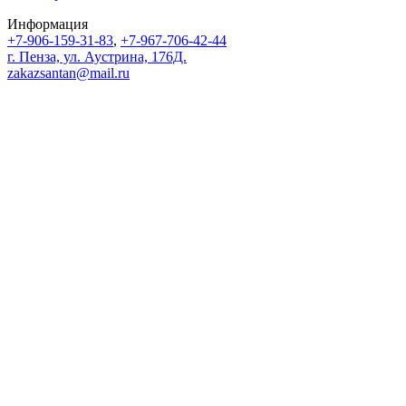
Информация
+7-906-159-31-83
,
+7-967-706-42-44
г. Пенза, ул. Аустрина, 176Д.
zakazsantan@mail.ru