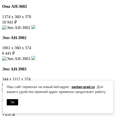
Ома АН-3602
1374 x 360 x 378
10 941
₽
Эмэ АН-3902
1061 x 360 x 374
6 441
₽
Эмэ АН-3903
344 x 1112 x 374
6 993
₽
Наш сайт переехал на новый веб-адрес:
santan-grad.ru
. Для
вашего удобства прежний адрес временно продолжает работу.
Эмэ АН-3908
Ок
344 x 1374 x 374
7 925
₽