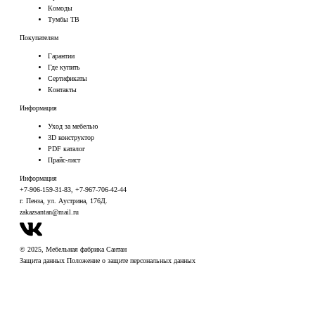
Комоды
Тумбы ТВ
Покупателям
Гарантии
Где купить
Сертификаты
Контакты
Информация
Уход за мебелью
3D конструктор
PDF каталог
Прайс-лист
Информация
+7-906-159-31-83
,
+7-967-706-42-44
г. Пенза, ул. Аустрина, 176Д.
zakazsantan@mail.ru
© 2025, Мебельная фабрика Сантан
Защита данных
Положение о защите персональных данных