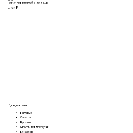
Ящик для кроватей ТОТО,ТЭЯ
2 737
₽
Идеи для дома
Гостиные
Спальни
Кровати
Мебель для молодежи
Прихожие