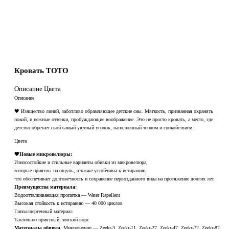
Кровать ТОТО
Описание
Цвета
Описание
🖤 Изящество линий, заботливо обрамляющее детские сны. Мягкость, призванная охранять
покой, и нежные оттенки, пробуждающие воображение. Это не просто кровать, а место, где
детство обретает свой самый уютный уголок, наполненный теплом и спокойствием.
Цвета
🖤Новые микровелюры:
Износостойкие и стильные варианты обивки из микровелюра,
которые приятны на ощупь, а также устойчивы к истиранию,
что обеспечивает долговечность и сохранение первозданного вида на протяжение долгих лет.
Преимущества материала:
Водоотталкивающая пропитка — Water Rapellent
Высокая стойкость к истиранию — 40 000 циклов
Гипоаллергенный материал
Тактильно приятный, мягкий ворс
Материалы обивки
: Микровелюр — Zeekr-3, Zeekr-11, Zeekr-27, Zeekr-47, Zeekr-72, Zeekr-82,