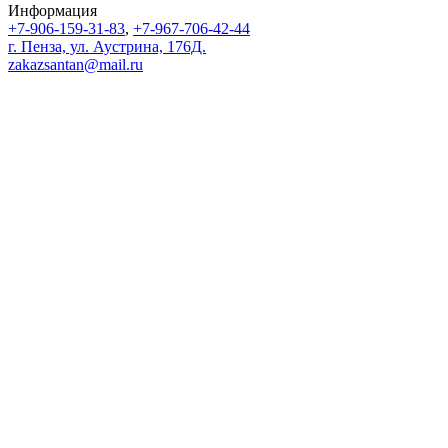
Информация
+7-906-159-31-83
,
+7-967-706-42-44
г. Пенза, ул. Аустрина, 176Д.
zakazsantan@mail.ru